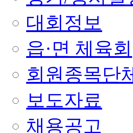
대회정보
읍·면 체육회
회원종목단
보도자료
채용공고