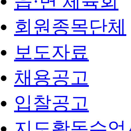
읍·면 체육회
회원종목단체
보도자료
채용공고
입찰공고
지도활동수업