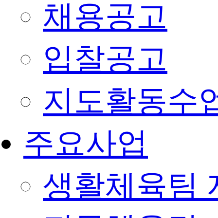
채용공고
입찰공고
지도활동수
주요사업
생활체육팀 