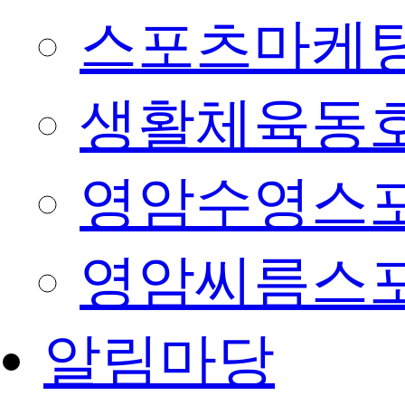
스포츠마케팅
생활체육동
영암수영스
영암씨름스
알림마당