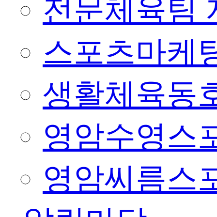
전문체육팀 
스포츠마케팅
생활체육동
영암수영스
영암씨름스