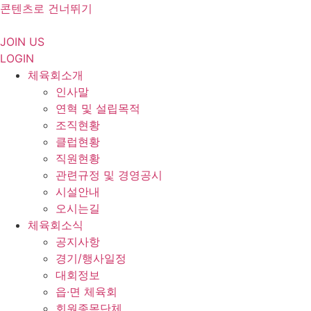
콘텐츠로 건너뛰기
JOIN US
LOGIN
체육회소개
인사말
연혁 및 설립목적
조직현황
클럽현황
직원현황
관련규정 및 경영공시
시설안내
오시는길
체육회소식
공지사항
경기/행사일정
대회정보
읍·면 체육회
회원종목단체