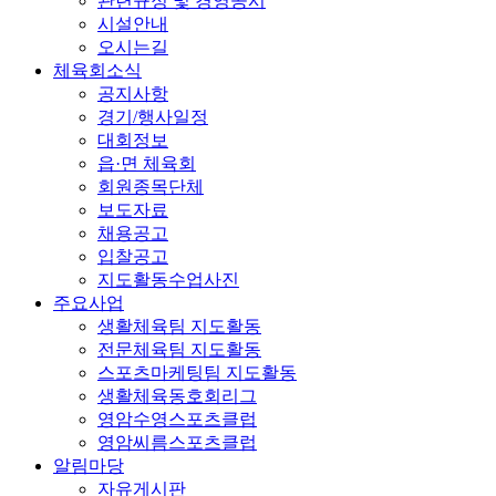
관련규정 및 경영공시
시설안내
오시는길
체육회소식
공지사항
경기/행사일정
대회정보
읍·면 체육회
회원종목단체
보도자료
채용공고
입찰공고
지도활동수업사진
주요사업
생활체육팀 지도활동
전문체육팀 지도활동
스포츠마케팅팀 지도활동
생활체육동호회리그
영암수영스포츠클럽
영암씨름스포츠클럽
알림마당
자유게시판