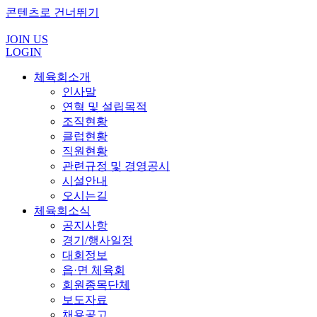
콘텐츠로 건너뛰기
JOIN US
LOGIN
체육회소개
인사말
연혁 및 설립목적
조직현황
클럽현황
직원현황
관련규정 및 경영공시
시설안내
오시는길
체육회소식
공지사항
경기/행사일정
대회정보
읍·면 체육회
회원종목단체
보도자료
채용공고