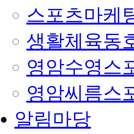
스포츠마케팅
생활체육동
영암수영스
영암씨름스
알림마당