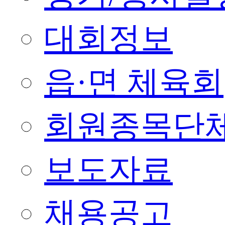
대회정보
읍·면 체육회
회원종목단
보도자료
채용공고