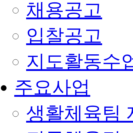
채용공고
입찰공고
지도활동수
주요사업
생활체육팀 