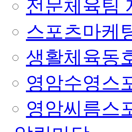
전문체육팀 
스포츠마케팅
생활체육동
영암수영스
영암씨름스