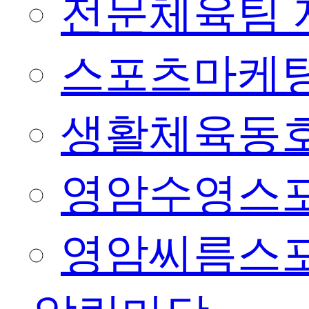
전문체육팀 
스포츠마케팅
생활체육동
영암수영스
영암씨름스