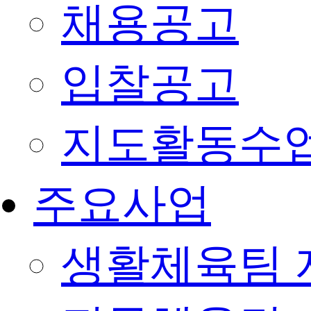
채용공고
입찰공고
지도활동수
주요사업
생활체육팀 