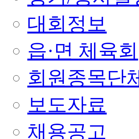
대회정보
읍·면 체육회
회원종목단
보도자료
채용공고