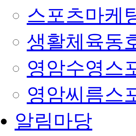
스포츠마케팅
생활체육동
영암수영스
영암씨름스
알림마당