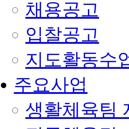
채용공고
입찰공고
지도활동수
주요사업
생활체육팀 