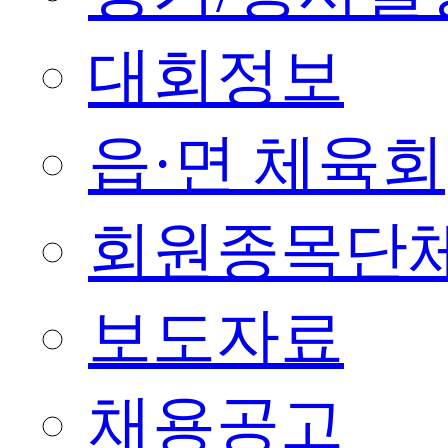
대회정보
읍·면 체육회
회원종목단
보도자료
채용공고