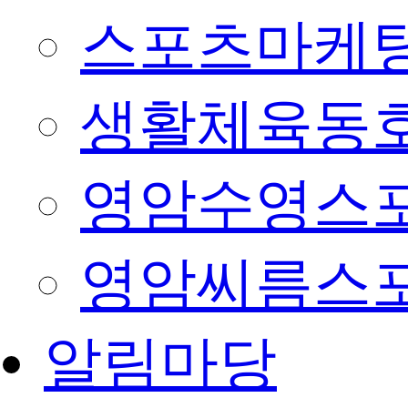
스포츠마케팅
생활체육동
영암수영스
영암씨름스
알림마당