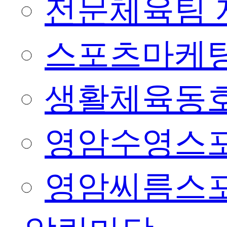
전문체육팀 
스포츠마케팅
생활체육동
영암수영스
영암씨름스