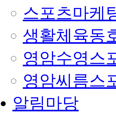
스포츠마케팅
생활체육동
영암수영스
영암씨름스
알림마당