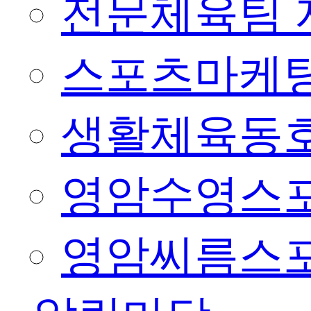
전문체육팀 
스포츠마케팅
생활체육동
영암수영스
영암씨름스