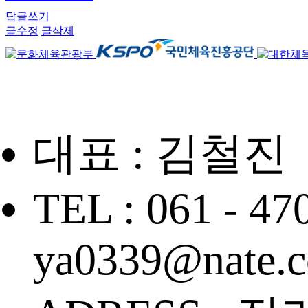
답글쓰기
글수정
글삭제
대표 : 김철진
TEL : 061 - 47
ya0339@nate.