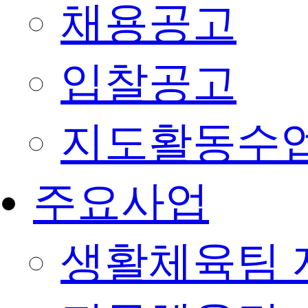
채용공고
입찰공고
지도활동수
주요사업
생활체육팀 