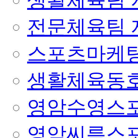
생활체육팀 
전문체육팀 
스포츠마케팅
생활체육동
영암수영스
영암씨름스