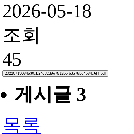
2026-05-18
조회
45
20210719084530ab24c82d9e7512bbf63a79bd4b84c6f4.pdf
게시글 3
목록