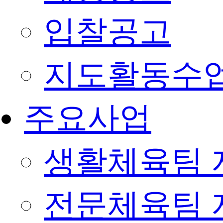
입찰공고
지도활동수
주요사업
생활체육팀 
전문체육팀 