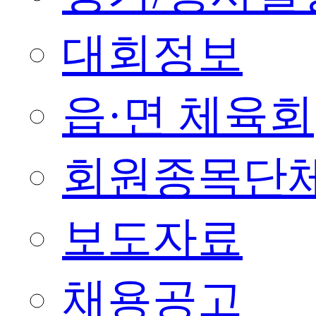
대회정보
읍·면 체육회
회원종목단
보도자료
채용공고