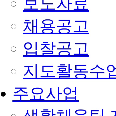
보도자료
채용공고
입찰공고
지도활동수
주요사업