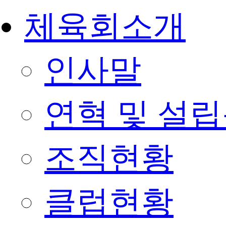
체육회소개
인사말
연혁 및 설
조직현황
클럽현황