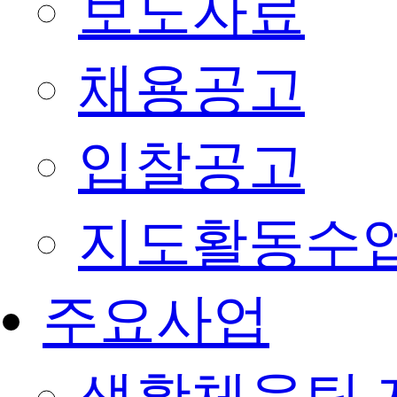
보도자료
채용공고
입찰공고
지도활동수
주요사업