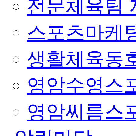
전문체육팀 
스포츠마케팅
생활체육동
영암수영스
영암씨름스