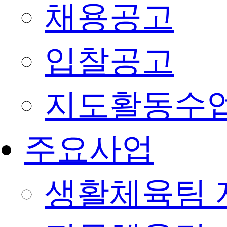
채용공고
입찰공고
지도활동수
주요사업
생활체육팀 