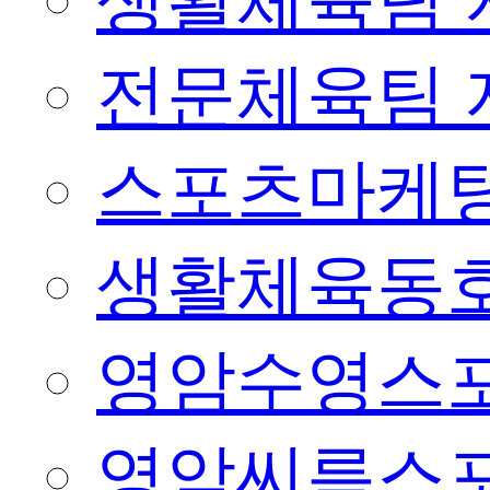
생활체육팀 
전문체육팀 
스포츠마케팅
생활체육동
영암수영스
영암씨름스