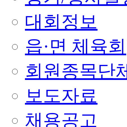
대회정보
읍·면 체육회
회원종목단
보도자료
채용공고