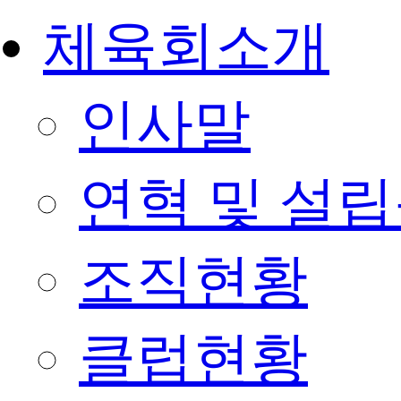
체육회소개
인사말
연혁 및 설
조직현황
클럽현황