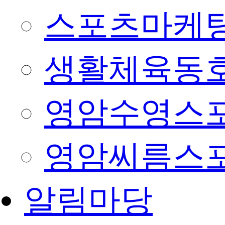
스포츠마케팅
생활체육동
영암수영스
영암씨름스
알림마당