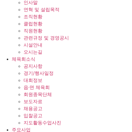
인사말
연혁 및 설립목적
조직현황
클럽현황
직원현황
관련규정 및 경영공시
시설안내
오시는길
체육회소식
공지사항
경기/행사일정
대회정보
읍·면 체육회
회원종목단체
보도자료
채용공고
입찰공고
지도활동수업사진
주요사업