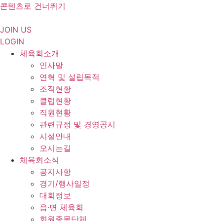
콘텐츠로 건너뛰기
JOIN US
LOGIN
체육회소개
인사말
연혁 및 설립목적
조직현황
클럽현황
직원현황
관련규정 및 경영공시
시설안내
오시는길
체육회소식
공지사항
경기/행사일정
대회정보
읍·면 체육회
회원종목단체