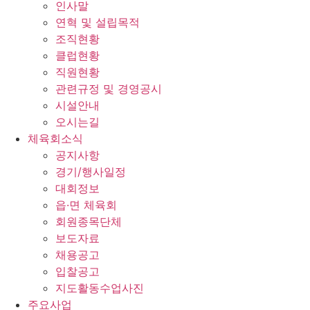
인사말
연혁 및 설립목적
조직현황
클럽현황
직원현황
관련규정 및 경영공시
시설안내
오시는길
체육회소식
공지사항
경기/행사일정
대회정보
읍·면 체육회
회원종목단체
보도자료
채용공고
입찰공고
지도활동수업사진
주요사업