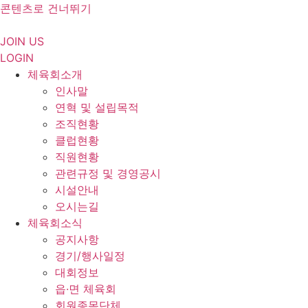
콘텐츠로 건너뛰기
JOIN US
LOGIN
체육회소개
인사말
연혁 및 설립목적
조직현황
클럽현황
직원현황
관련규정 및 경영공시
시설안내
오시는길
체육회소식
공지사항
경기/행사일정
대회정보
읍·면 체육회
회원종목단체