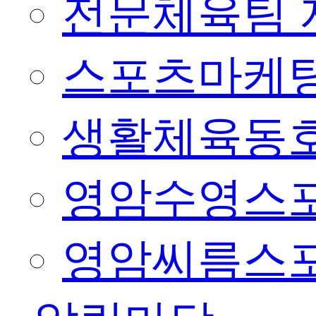
전문체육팀 
스포츠마케팅
생활체육동
영암수영스
영암씨름스