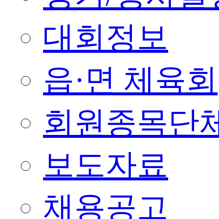
대회정보
읍·면 체육회
회원종목단
보도자료
채용공고