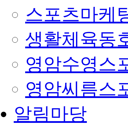
스포츠마케팅
생활체육동
영암수영스
영암씨름스
알림마당