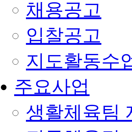
채용공고
입찰공고
지도활동수
주요사업
생활체육팀 