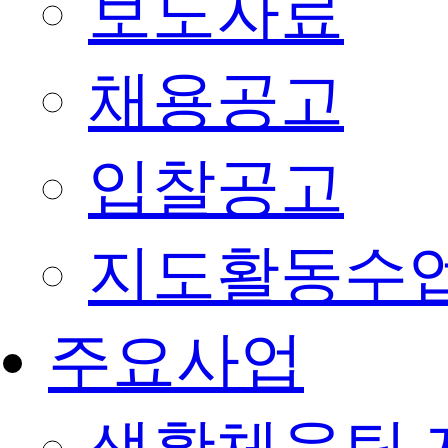
보도자료
채용공고
입찰공고
지도활동수
주요사업