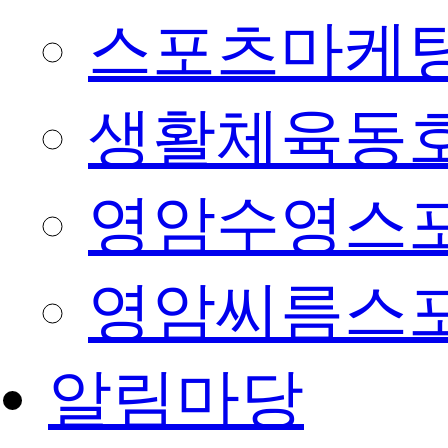
스포츠마케팅
생활체육동
영암수영스
영암씨름스
알림마당