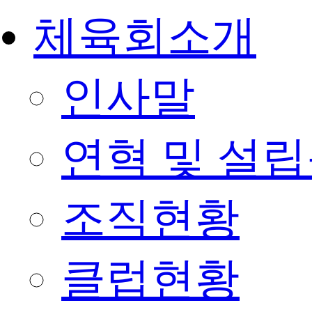
체육회소개
인사말
연혁 및 설
조직현황
클럽현황