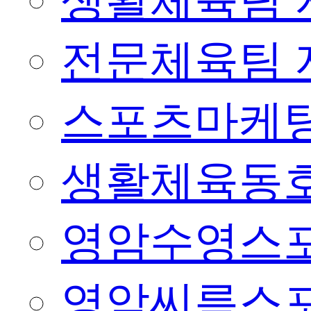
생활체육팀 
전문체육팀 
스포츠마케팅
생활체육동
영암수영스
영암씨름스