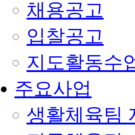
채용공고
입찰공고
지도활동수
주요사업
생활체육팀 