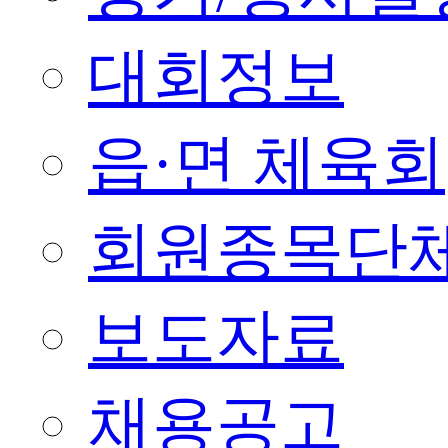
대회정보
읍·면 체육회
회원종목단
보도자료
채용공고