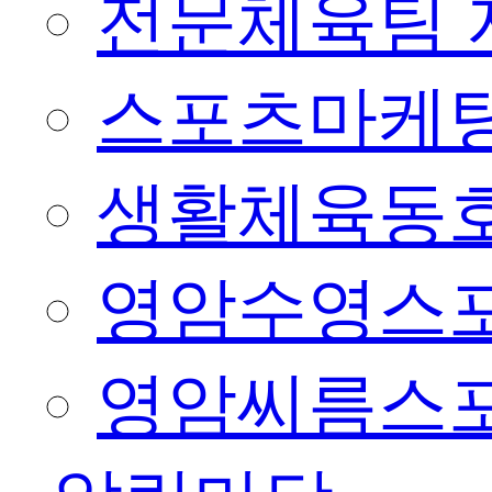
전문체육팀 
스포츠마케팅
생활체육동
영암수영스
영암씨름스