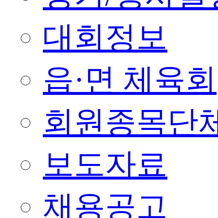
대회정보
읍·면 체육회
회원종목단
보도자료
채용공고