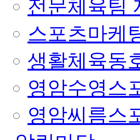
전문체육팀 
스포츠마케팅
생활체육동
영암수영스
영암씨름스