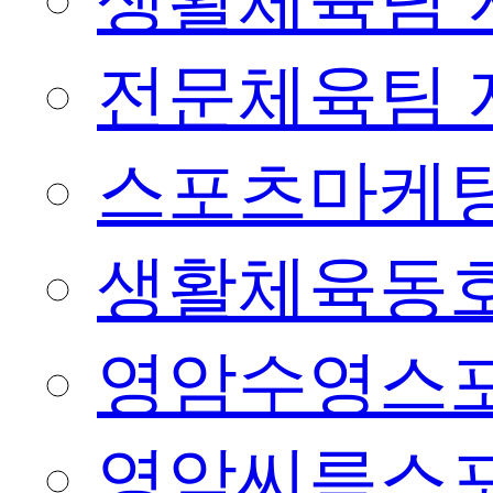
생활체육팀 
전문체육팀 
스포츠마케팅
생활체육동
영암수영스
영암씨름스