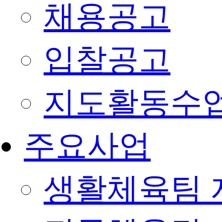
채용공고
입찰공고
지도활동수
주요사업
생활체육팀 