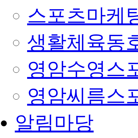
스포츠마케팅
생활체육동
영암수영스
영암씨름스
알림마당