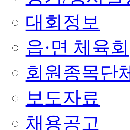
대회정보
읍·면 체육회
회원종목단
보도자료
채용공고