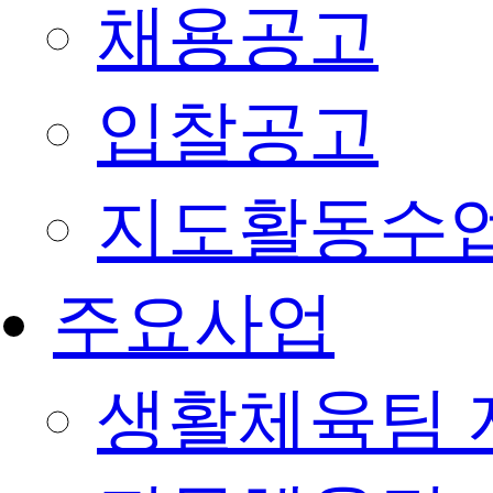
채용공고
입찰공고
지도활동수
주요사업
생활체육팀 