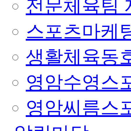
전문체육팀 
스포츠마케팅
생활체육동
영암수영스
영암씨름스