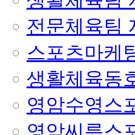
생활체육팀 
전문체육팀 
스포츠마케팅
생활체육동
영암수영스
영암씨름스