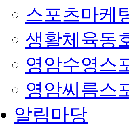
스포츠마케팅
생활체육동
영암수영스
영암씨름스
알림마당