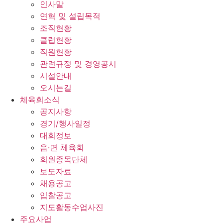
인사말
연혁 및 설립목적
조직현황
클럽현황
직원현황
관련규정 및 경영공시
시설안내
오시는길
체육회소식
공지사항
경기/행사일정
대회정보
읍·면 체육회
회원종목단체
보도자료
채용공고
입찰공고
지도활동수업사진
주요사업