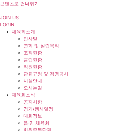
콘텐츠로 건너뛰기
JOIN US
LOGIN
체육회소개
인사말
연혁 및 설립목적
조직현황
클럽현황
직원현황
관련규정 및 경영공시
시설안내
오시는길
체육회소식
공지사항
경기/행사일정
대회정보
읍·면 체육회
회원종목단체