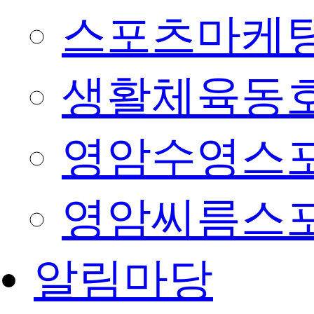
스포츠마케팅
생활체육동
영암수영스
영암씨름스
알림마당