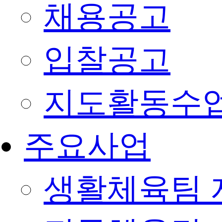
채용공고
입찰공고
지도활동수
주요사업
생활체육팀 