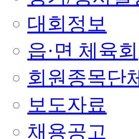
대회정보
읍·면 체육회
회원종목단
보도자료
채용공고