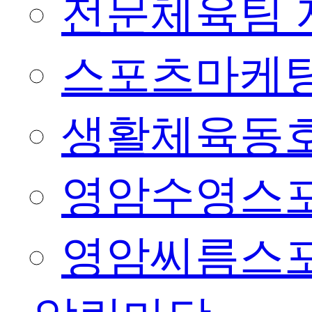
전문체육팀 
스포츠마케팅
생활체육동
영암수영스
영암씨름스