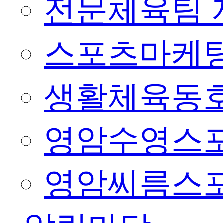
전문체육팀 
스포츠마케팅
생활체육동
영암수영스
영암씨름스