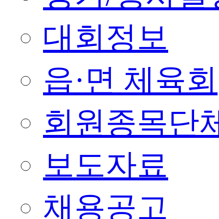
대회정보
읍·면 체육회
회원종목단
보도자료
채용공고