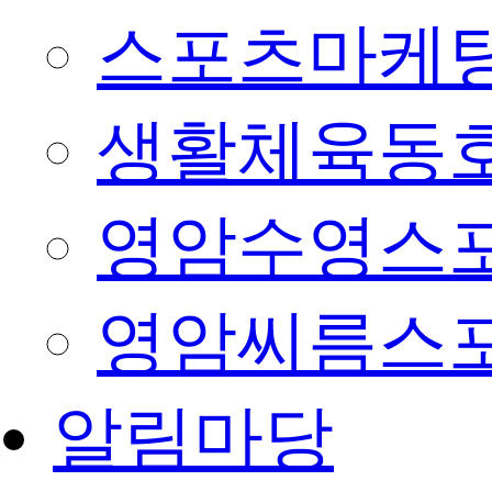
스포츠마케팅
생활체육동
영암수영스
영암씨름스
알림마당