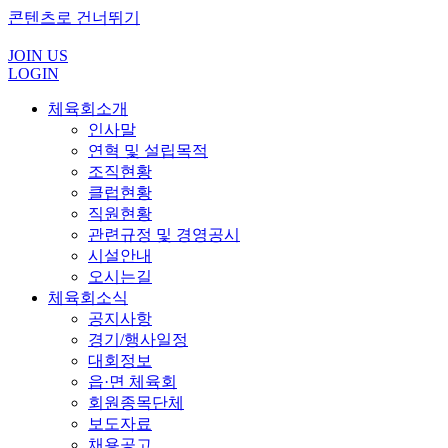
콘텐츠로 건너뛰기
JOIN US
LOGIN
체육회소개
인사말
연혁 및 설립목적
조직현황
클럽현황
직원현황
관련규정 및 경영공시
시설안내
오시는길
체육회소식
공지사항
경기/행사일정
대회정보
읍·면 체육회
회원종목단체
보도자료
채용공고