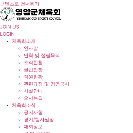
콘텐츠로 건너뛰기
JOIN US
LOGIN
체육회소개
인사말
연혁 및 설립목적
조직현황
클럽현황
직원현황
관련규정 및 경영공시
시설안내
오시는길
체육회소식
공지사항
경기/행사일정
대회정보