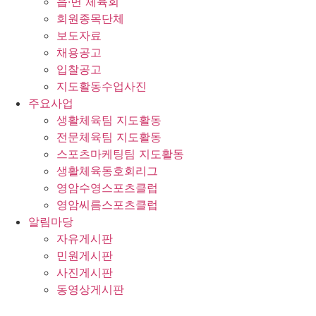
읍·면 체육회
회원종목단체
보도자료
채용공고
입찰공고
지도활동수업사진
주요사업
생활체육팀 지도활동
전문체육팀 지도활동
스포츠마케팅팀 지도활동
생활체육동호회리그
영암수영스포츠클럽
영암씨름스포츠클럽
알림마당
자유게시판
민원게시판
사진게시판
동영상게시판