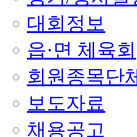
대회정보
읍·면 체육회
회원종목단
보도자료
채용공고