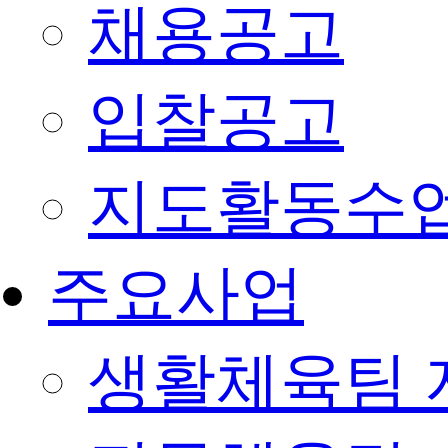
채용공고
입찰공고
지도활동수
주요사업
생활체육팀 