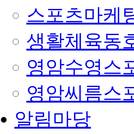
스포츠마케팅
생활체육동
영암수영스
영암씨름스
알림마당