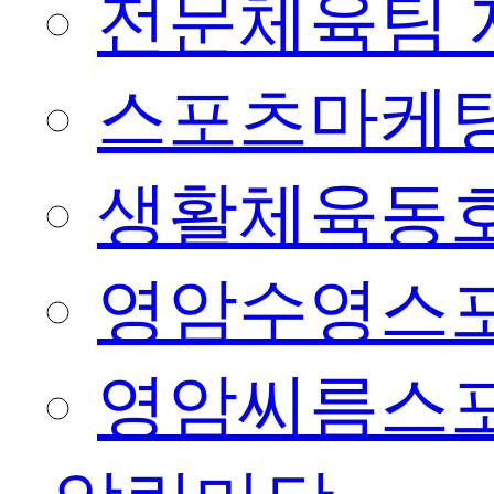
전문체육팀 
스포츠마케팅
생활체육동
영암수영스
영암씨름스