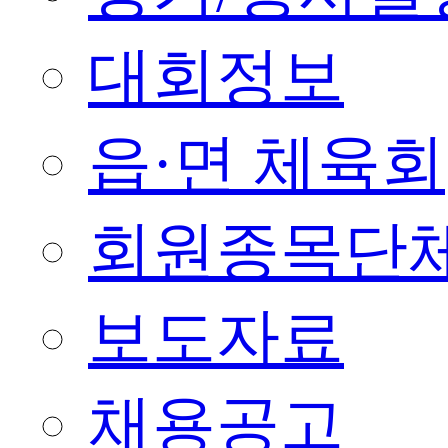
대회정보
읍·면 체육회
회원종목단
보도자료
채용공고