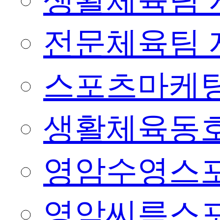
생활체육팀 
전문체육팀 
스포츠마케팅
생활체육동
영암수영스
영암씨름스