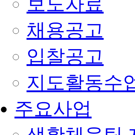
보도자료
채용공고
입찰공고
지도활동수
주요사업