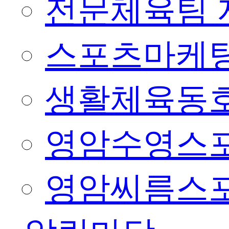
전문체육팀 
스포츠마케팅
생활체육동
영암수영스
영암씨름스