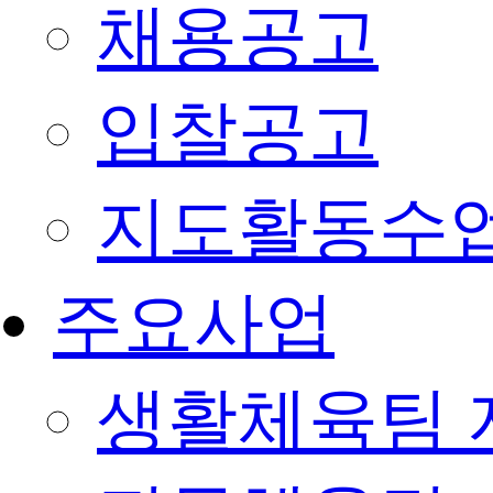
채용공고
입찰공고
지도활동수
주요사업
생활체육팀 