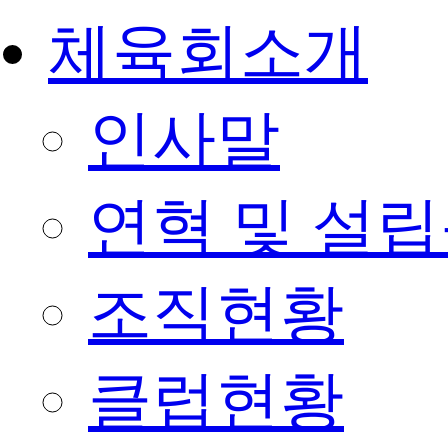
체육회소개
인사말
연혁 및 설
조직현황
클럽현황