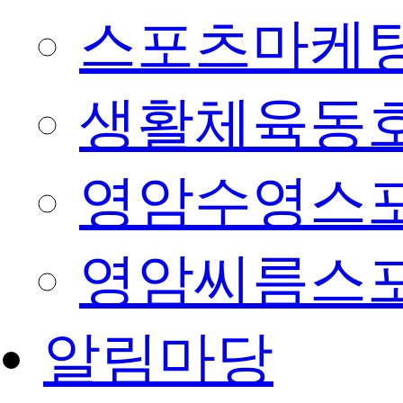
스포츠마케팅
생활체육동
영암수영스
영암씨름스
알림마당