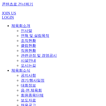
콘텐츠로 건너뛰기
JOIN US
LOGIN
체육회소개
인사말
연혁 및 설립목적
조직현황
클럽현황
직원현황
관련규정 및 경영공시
시설안내
오시는길
체육회소식
공지사항
경기/행사일정
대회정보
읍·면 체육회
회원종목단체
보도자료
채용공고