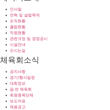
인사말
연혁 및 설립목적
조직현황
클럽현황
직원현황
관련규정 및 경영공시
시설안내
오시는길
체육회소식
공지사항
경기/행사일정
대회정보
읍·면 체육회
회원종목단체
보도자료
채용공고