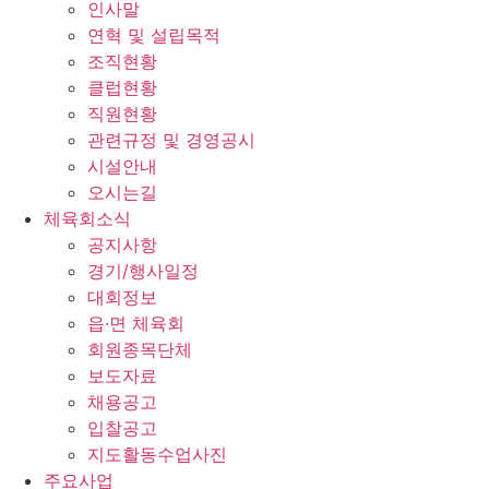
인사말
연혁 및 설립목적
조직현황
클럽현황
직원현황
관련규정 및 경영공시
시설안내
오시는길
체육회소식
공지사항
경기/행사일정
대회정보
읍·면 체육회
회원종목단체
보도자료
채용공고
입찰공고
지도활동수업사진
주요사업