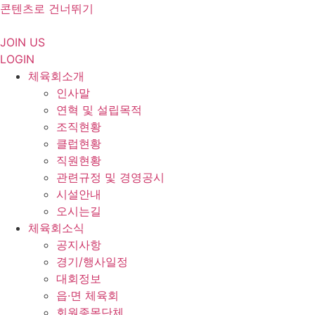
콘텐츠로 건너뛰기
JOIN US
LOGIN
체육회소개
인사말
연혁 및 설립목적
조직현황
클럽현황
직원현황
관련규정 및 경영공시
시설안내
오시는길
체육회소식
공지사항
경기/행사일정
대회정보
읍·면 체육회
회원종목단체