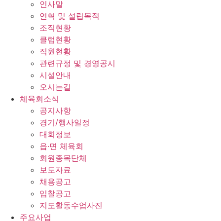
인사말
연혁 및 설립목적
조직현황
클럽현황
직원현황
관련규정 및 경영공시
시설안내
오시는길
체육회소식
공지사항
경기/행사일정
대회정보
읍·면 체육회
회원종목단체
보도자료
채용공고
입찰공고
지도활동수업사진
주요사업