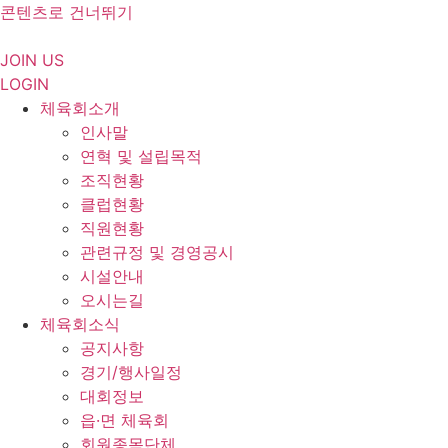
콘텐츠로 건너뛰기
JOIN US
LOGIN
체육회소개
인사말
연혁 및 설립목적
조직현황
클럽현황
직원현황
관련규정 및 경영공시
시설안내
오시는길
체육회소식
공지사항
경기/행사일정
대회정보
읍·면 체육회
회원종목단체