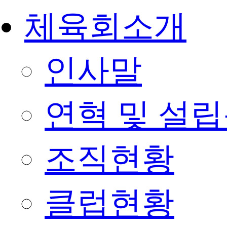
체육회소개
인사말
연혁 및 설
조직현황
클럽현황