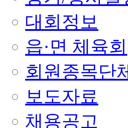
대회정보
읍·면 체육회
회원종목단
보도자료
채용공고