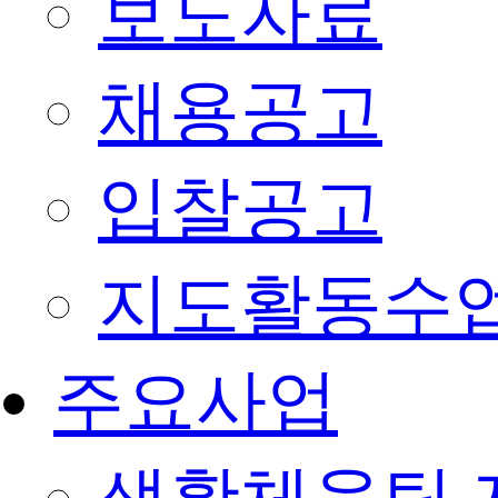
보도자료
채용공고
입찰공고
지도활동수
주요사업