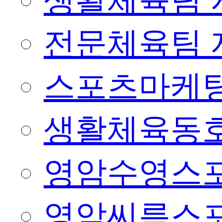
생활체육팀 
전문체육팀 
스포츠마케팅
생활체육동
영암수영스
영암씨름스