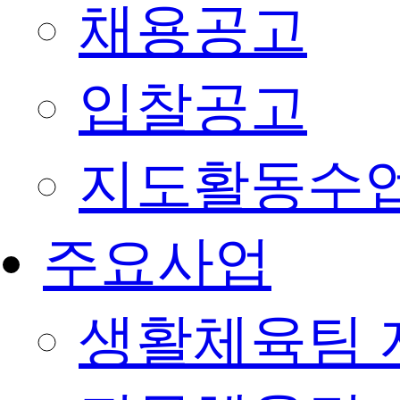
채용공고
입찰공고
지도활동수
주요사업
생활체육팀 