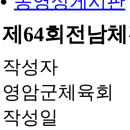
동영상게시판
제64회전남체전
작성자
영암군체육회
작성일