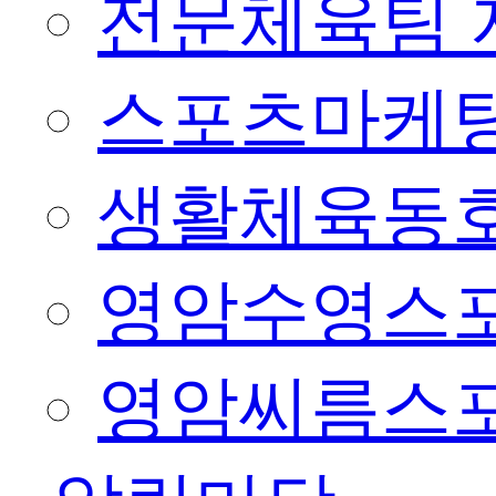
전문체육팀 
스포츠마케팅
생활체육동
영암수영스
영암씨름스