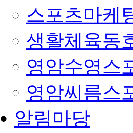
스포츠마케팅
생활체육동
영암수영스
영암씨름스
알림마당