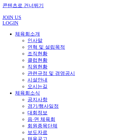
콘텐츠로 건너뛰기
JOIN US
LOGIN
체육회소개
인사말
연혁 및 설립목적
조직현황
클럽현황
직원현황
관련규정 및 경영공시
시설안내
오시는길
체육회소식
공지사항
경기/행사일정
대회정보
읍·면 체육회
회원종목단체
보도자료
채용공고