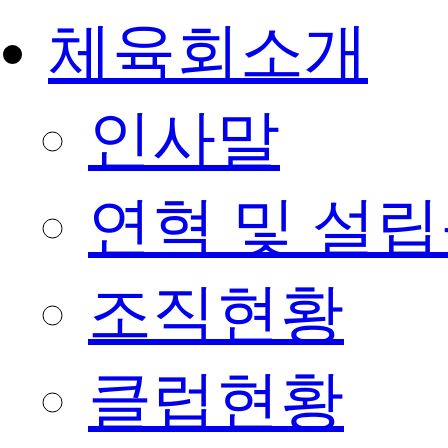
체육회소개
인사말
연혁 및 설
조직현황
클럽현황