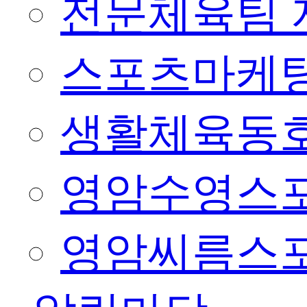
전문체육팀 
스포츠마케팅
생활체육동
영암수영스
영암씨름스