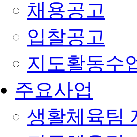
채용공고
입찰공고
지도활동수
주요사업
생활체육팀 