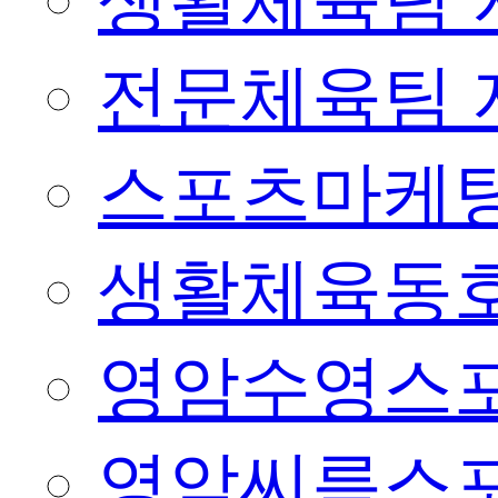
생활체육팀 
전문체육팀 
스포츠마케팅
생활체육동
영암수영스
영암씨름스