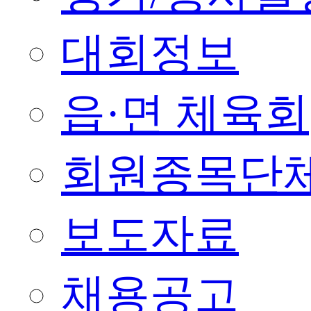
대회정보
읍·면 체육회
회원종목단
보도자료
채용공고