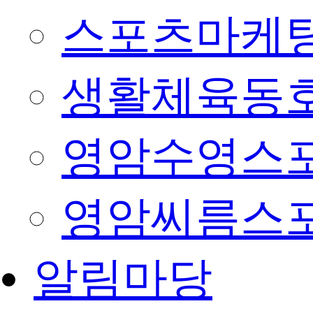
스포츠마케팅
생활체육동
영암수영스
영암씨름스
알림마당