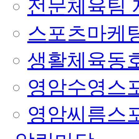
전문체육팀 
스포츠마케팅
생활체육동
영암수영스
영암씨름스