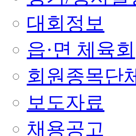
대회정보
읍·면 체육회
회원종목단
보도자료
채용공고