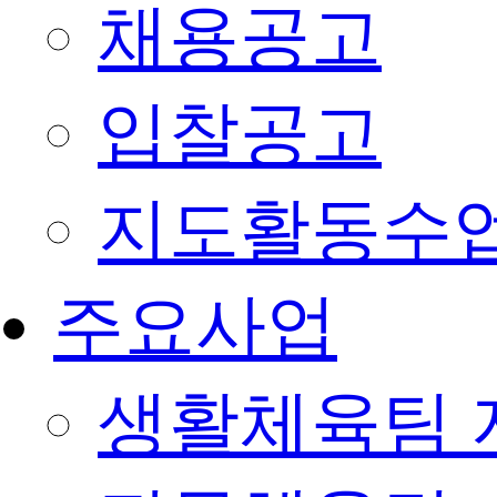
채용공고
입찰공고
지도활동수
주요사업
생활체육팀 