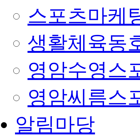
스포츠마케팅
생활체육동
영암수영스
영암씨름스
알림마당