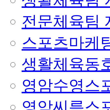
생활체육팀 
전문체육팀 
스포츠마케팅
생활체육동
영암수영스
영암씨름스