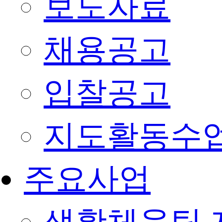
보도자료
채용공고
입찰공고
지도활동수
주요사업