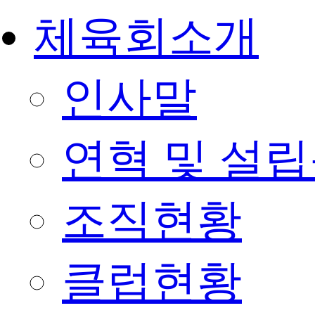
체육회소개
인사말
연혁 및 설
조직현황
클럽현황