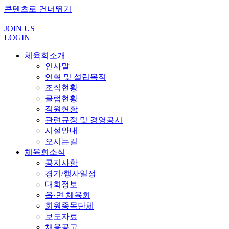
콘텐츠로 건너뛰기
JOIN US
LOGIN
체육회소개
인사말
연혁 및 설립목적
조직현황
클럽현황
직원현황
관련규정 및 경영공시
시설안내
오시는길
체육회소식
공지사항
경기/행사일정
대회정보
읍·면 체육회
회원종목단체
보도자료
채용공고