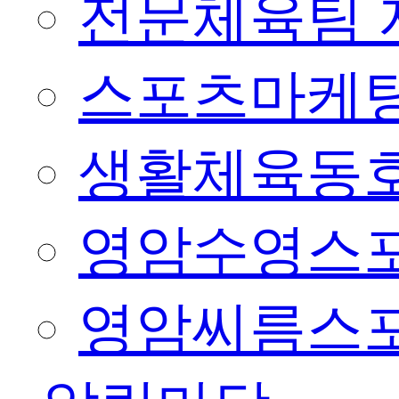
전문체육팀 
스포츠마케팅
생활체육동
영암수영스
영암씨름스