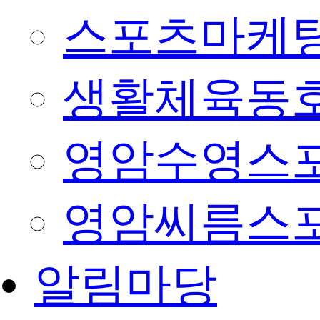
스포츠마케팅
생활체육동
영암수영스
영암씨름스
알림마당