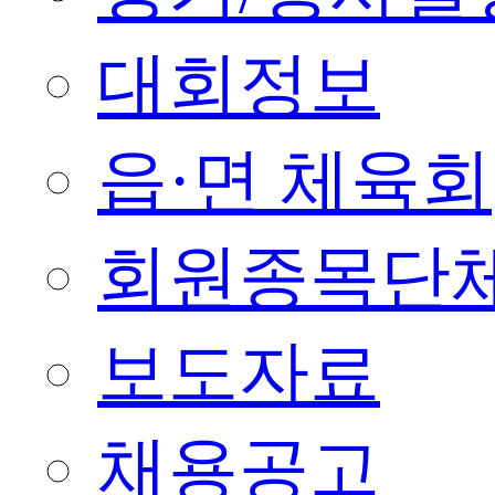
대회정보
읍·면 체육회
회원종목단
보도자료
채용공고