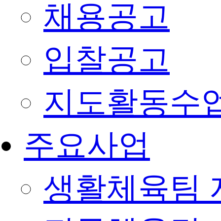
채용공고
입찰공고
지도활동수
주요사업
생활체육팀 