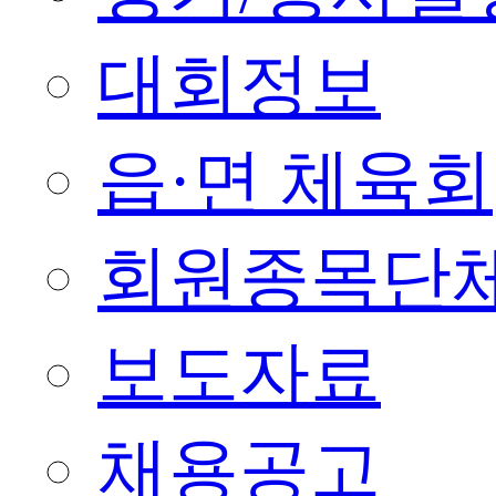
대회정보
읍·면 체육회
회원종목단
보도자료
채용공고