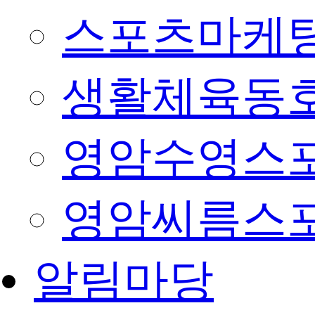
스포츠마케팅
생활체육동
영암수영스
영암씨름스
알림마당