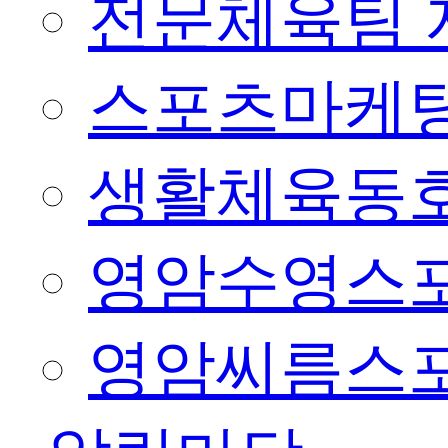
전문체육팀 
스포츠마케팅
생활체육동
영암수영스
영암씨름스