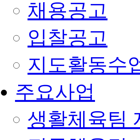
채용공고
입찰공고
지도활동수
주요사업
생활체육팀 