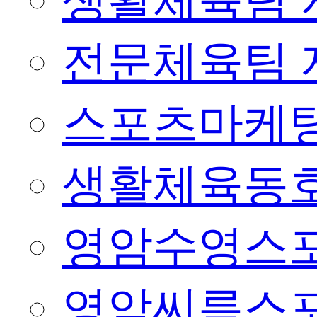
생활체육팀 
전문체육팀 
스포츠마케팅
생활체육동
영암수영스
영암씨름스