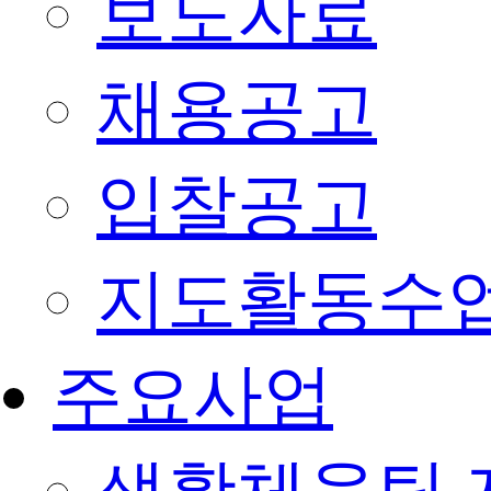
보도자료
채용공고
입찰공고
지도활동수
주요사업