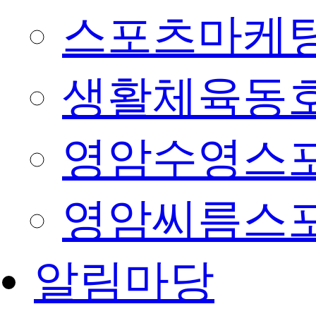
스포츠마케팅
생활체육동
영암수영스
영암씨름스
알림마당