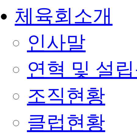
체육회소개
인사말
연혁 및 설
조직현황
클럽현황