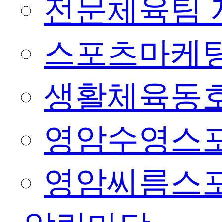
전문체육팀 
스포츠마케팅
생활체육동
영암수영스
영암씨름스