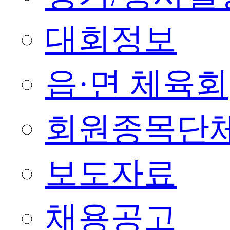
대회정보
읍·면 체육회
회원종목단
보도자료
채용공고