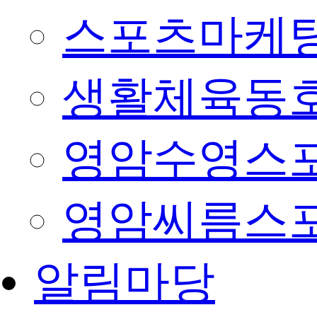
스포츠마케팅
생활체육동
영암수영스
영암씨름스
알림마당