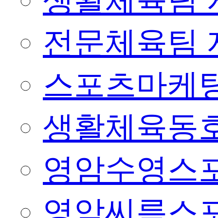
생활체육팀 
전문체육팀 
스포츠마케팅
생활체육동
영암수영스
영암씨름스