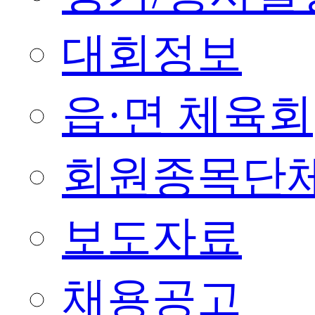
대회정보
읍·면 체육회
회원종목단
보도자료
채용공고