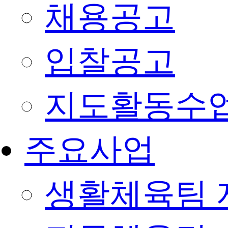
채용공고
입찰공고
지도활동수
주요사업
생활체육팀 