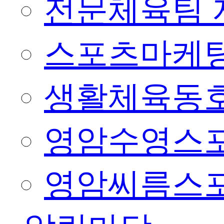
전문체육팀 
스포츠마케팅
생활체육동
영암수영스
영암씨름스