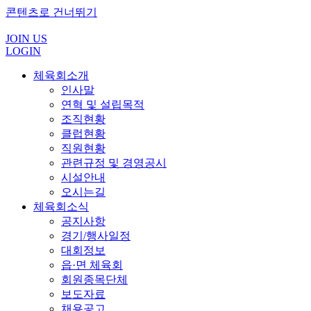
콘텐츠로 건너뛰기
JOIN US
LOGIN
체육회소개
인사말
연혁 및 설립목적
조직현황
클럽현황
직원현황
관련규정 및 경영공시
시설안내
오시는길
체육회소식
공지사항
경기/행사일정
대회정보
읍·면 체육회
회원종목단체
보도자료
채용공고