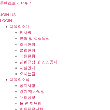
콘텐츠로 건너뛰기
JOIN US
LOGIN
체육회소개
인사말
연혁 및 설립목적
조직현황
클럽현황
직원현황
관련규정 및 경영공시
시설안내
오시는길
체육회소식
공지사항
경기/행사일정
대회정보
읍·면 체육회
회원종목단체