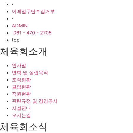
·
이메일무단수집거부
·
ADMIN
061 - 470 - 2705
top
체육회소개
인사말
연혁 및 설립목적
조직현황
클럽현황
직원현황
관련규정 및 경영공시
시설안내
오시는길
체육회소식