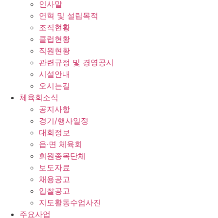
인사말
연혁 및 설립목적
조직현황
클럽현황
직원현황
관련규정 및 경영공시
시설안내
오시는길
체육회소식
공지사항
경기/행사일정
대회정보
읍·면 체육회
회원종목단체
보도자료
채용공고
입찰공고
지도활동수업사진
주요사업