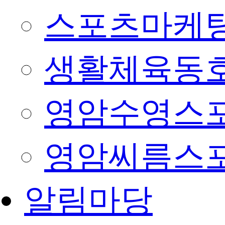
스포츠마케팅
생활체육동
영암수영스
영암씨름스
알림마당