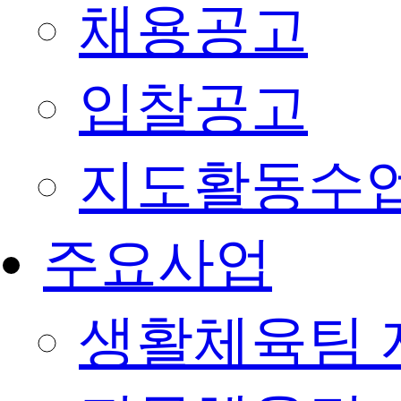
채용공고
입찰공고
지도활동수
주요사업
생활체육팀 