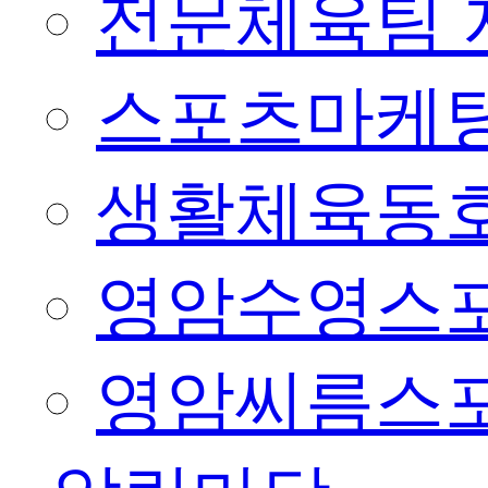
전문체육팀 
스포츠마케팅
생활체육동
영암수영스
영암씨름스