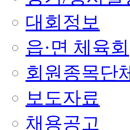
대회정보
읍·면 체육회
회원종목단
보도자료
채용공고