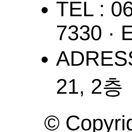
TEL : 0
7330
·
E
ADRE
21, 2층
© Copyr