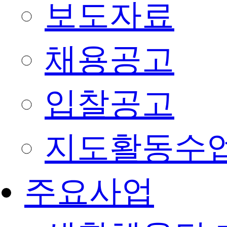
보도자료
채용공고
입찰공고
지도활동수
주요사업