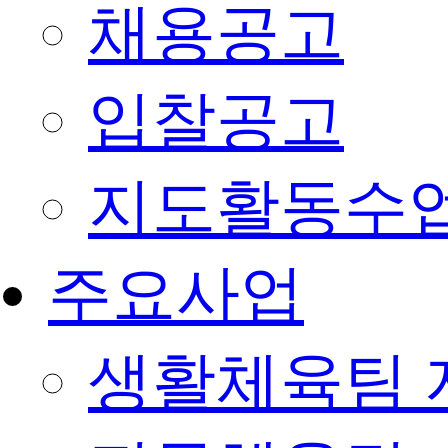
채용공고
입찰공고
지도활동수
주요사업
생활체육팀 