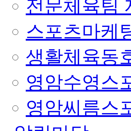
전문체육팀 
스포츠마케팅
생활체육동
영암수영스
영암씨름스