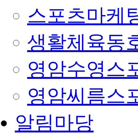
스포츠마케팅
생활체육동
영암수영스
영암씨름스
알림마당