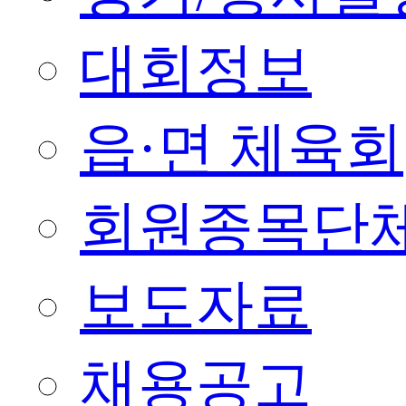
대회정보
읍·면 체육회
회원종목단
보도자료
채용공고