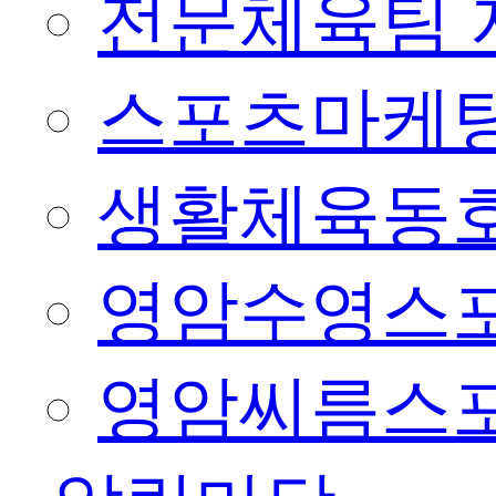
전문체육팀 
스포츠마케팅
생활체육동
영암수영스
영암씨름스