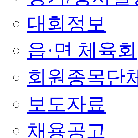
대회정보
읍·면 체육회
회원종목단
보도자료
채용공고