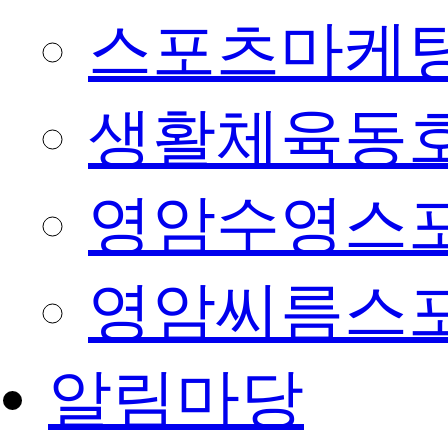
스포츠마케팅
생활체육동
영암수영스
영암씨름스
알림마당