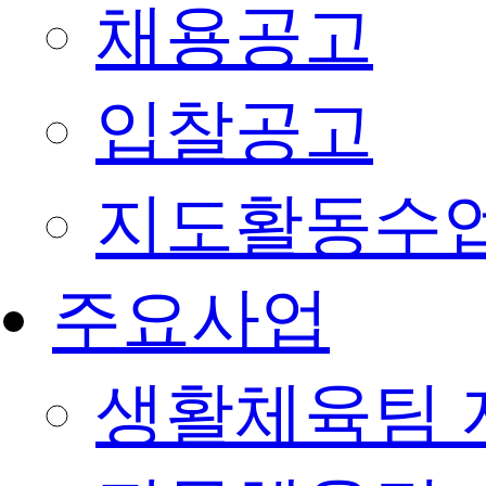
채용공고
입찰공고
지도활동수
주요사업
생활체육팀 