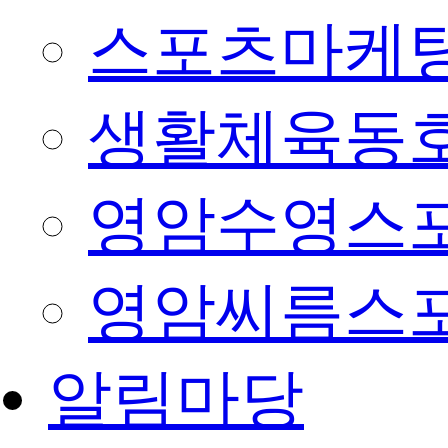
스포츠마케팅
생활체육동
영암수영스
영암씨름스
알림마당