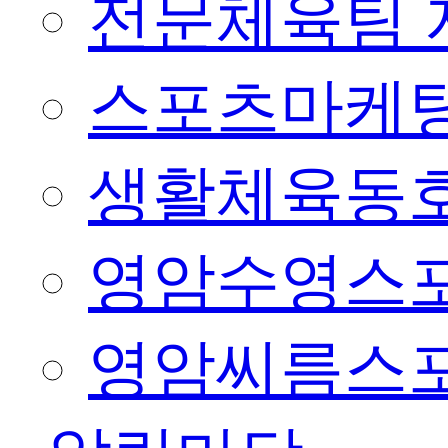
전문체육팀 
스포츠마케팅
생활체육동
영암수영스
영암씨름스