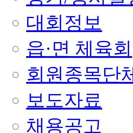
대회정보
읍·면 체육회
회원종목단
보도자료
채용공고