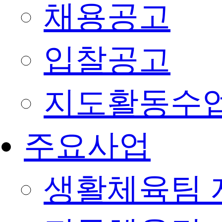
채용공고
입찰공고
지도활동수
주요사업
생활체육팀 