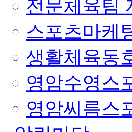
전문체육팀 
스포츠마케팅
생활체육동
영암수영스
영암씨름스