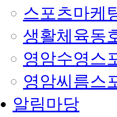
스포츠마케팅
생활체육동
영암수영스
영암씨름스
알림마당