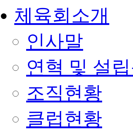
체육회소개
인사말
연혁 및 설
조직현황
클럽현황