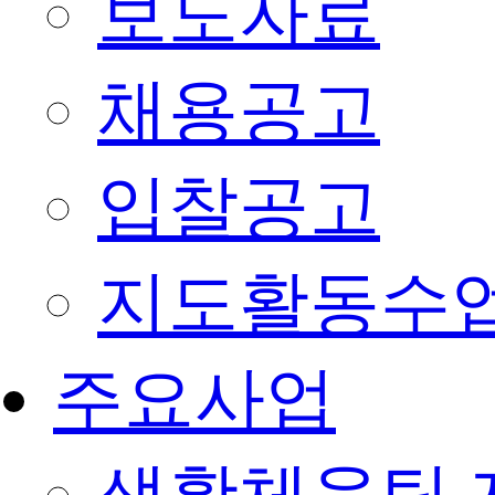
보도자료
채용공고
입찰공고
지도활동수
주요사업