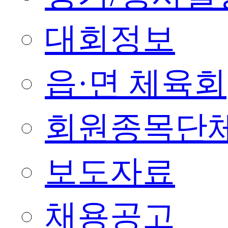
대회정보
읍·면 체육회
회원종목단
보도자료
채용공고