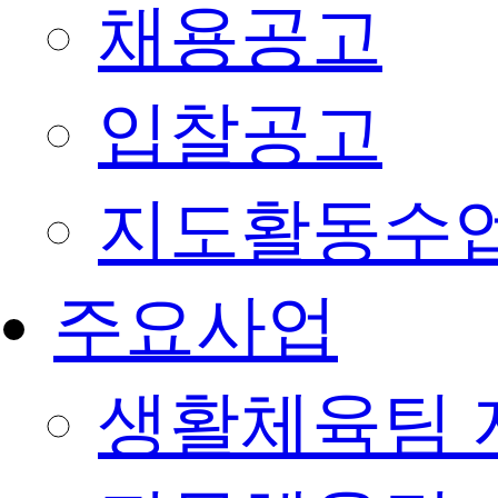
채용공고
입찰공고
지도활동수
주요사업
생활체육팀 