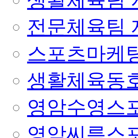
생활체육팀 
전문체육팀 
스포츠마케팅
생활체육동
영암수영스
영암씨름스