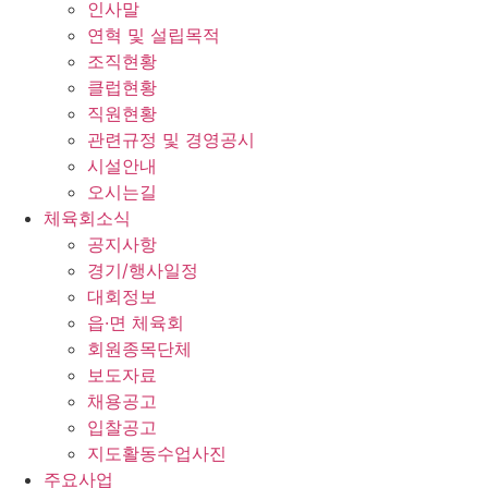
인사말
연혁 및 설립목적
조직현황
클럽현황
직원현황
관련규정 및 경영공시
시설안내
오시는길
체육회소식
공지사항
경기/행사일정
대회정보
읍·면 체육회
회원종목단체
보도자료
채용공고
입찰공고
지도활동수업사진
주요사업