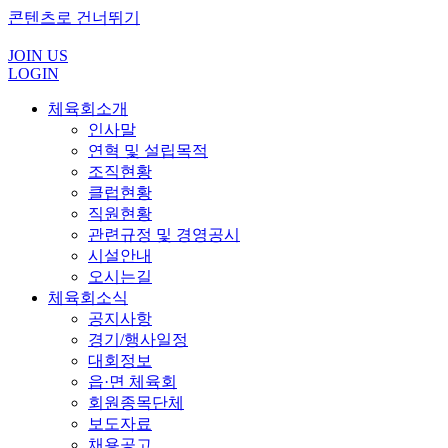
콘텐츠로 건너뛰기
JOIN US
LOGIN
체육회소개
인사말
연혁 및 설립목적
조직현황
클럽현황
직원현황
관련규정 및 경영공시
시설안내
오시는길
체육회소식
공지사항
경기/행사일정
대회정보
읍·면 체육회
회원종목단체
보도자료
채용공고