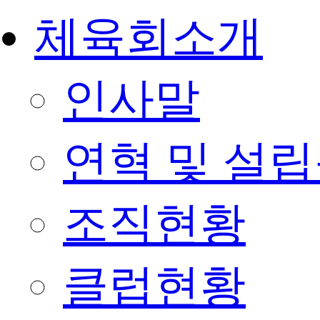
체육회소개
인사말
연혁 및 설
조직현황
클럽현황