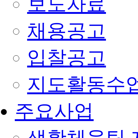
보도자료
채용공고
입찰공고
지도활동수
주요사업