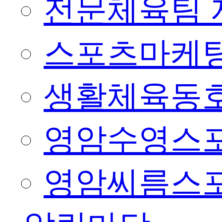
전문체육팀 
스포츠마케팅
생활체육동
영암수영스
영암씨름스