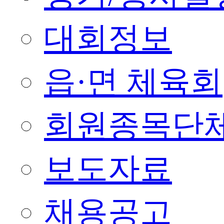
대회정보
읍·면 체육회
회원종목단
보도자료
채용공고