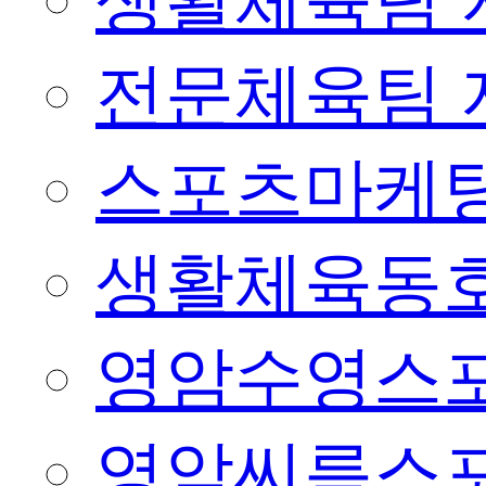
생활체육팀 
전문체육팀 
스포츠마케팅
생활체육동
영암수영스
영암씨름스