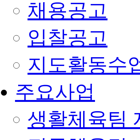
채용공고
입찰공고
지도활동수
주요사업
생활체육팀 