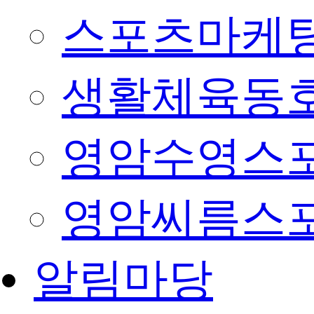
스포츠마케팅
생활체육동
영암수영스
영암씨름스
알림마당