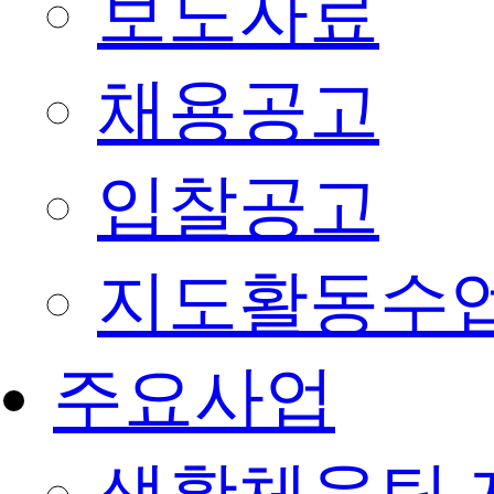
보도자료
채용공고
입찰공고
지도활동수
주요사업