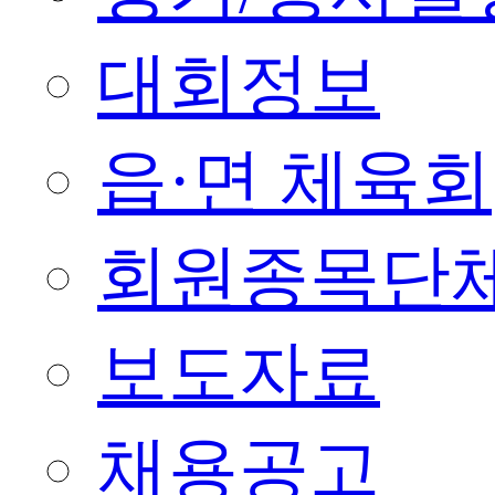
대회정보
읍·면 체육회
회원종목단
보도자료
채용공고