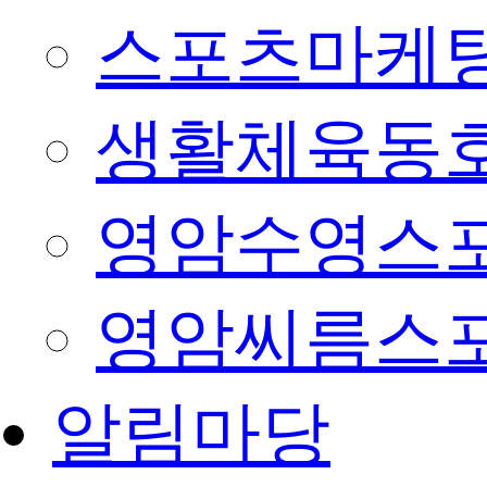
스포츠마케팅
생활체육동
영암수영스
영암씨름스
알림마당