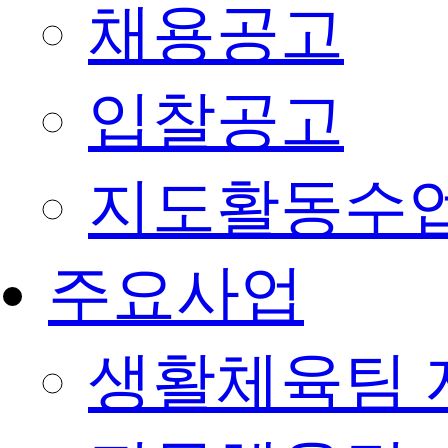
채용공고
입찰공고
지도활동수
주요사업
생활체육팀 