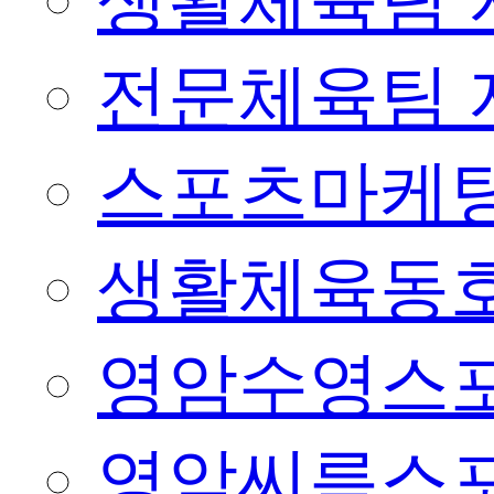
생활체육팀 
전문체육팀 
스포츠마케팅
생활체육동
영암수영스
영암씨름스