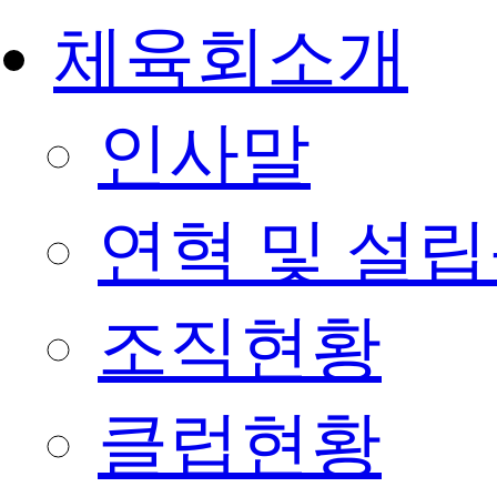
체육회소개
인사말
연혁 및 설
조직현황
클럽현황