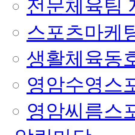
전문체육팀 
스포츠마케팅
생활체육동
영암수영스
영암씨름스