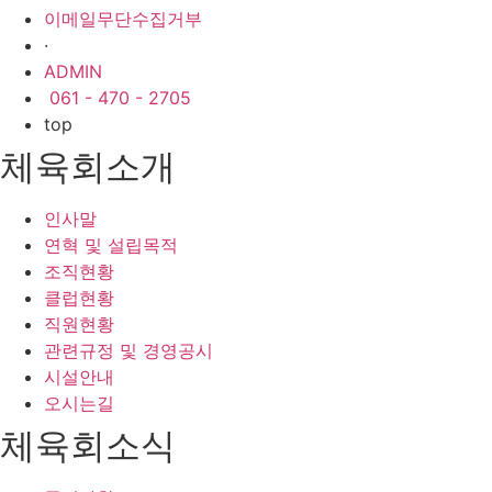
이메일무단수집거부
·
ADMIN
061 - 470 - 2705
top
체육회소개
인사말
연혁 및 설립목적
조직현황
클럽현황
직원현황
관련규정 및 경영공시
시설안내
오시는길
체육회소식