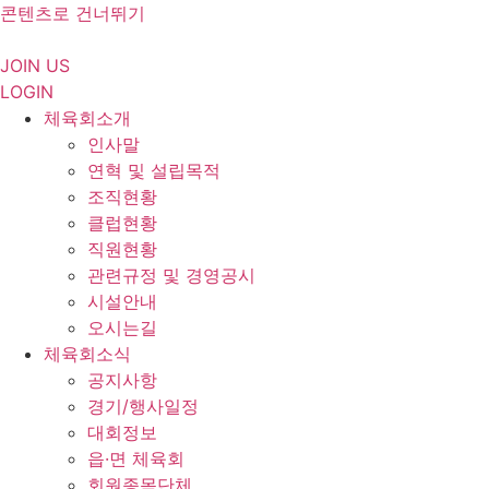
콘텐츠로 건너뛰기
JOIN US
LOGIN
체육회소개
인사말
연혁 및 설립목적
조직현황
클럽현황
직원현황
관련규정 및 경영공시
시설안내
오시는길
체육회소식
공지사항
경기/행사일정
대회정보
읍·면 체육회
회원종목단체