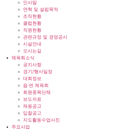
인사말
연혁 및 설립목적
조직현황
클럽현황
직원현황
관련규정 및 경영공시
시설안내
오시는길
체육회소식
공지사항
경기/행사일정
대회정보
읍·면 체육회
회원종목단체
보도자료
채용공고
입찰공고
지도활동수업사진
주요사업