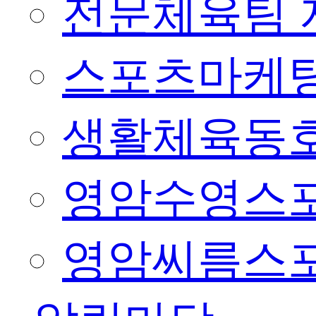
전문체육팀 
스포츠마케팅
생활체육동
영암수영스
영암씨름스