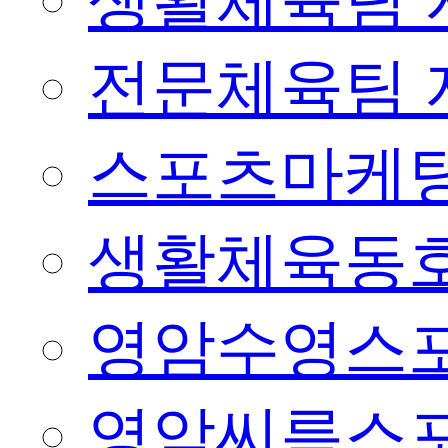
생활체육팀 
전문체육팀 
스포츠마케팅
생활체육동
영암수영스
영암씨름스