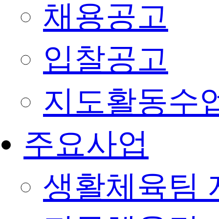
채용공고
입찰공고
지도활동수
주요사업
생활체육팀 