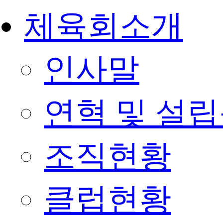
체육회소개
인사말
연혁 및 설
조직현황
클럽현황