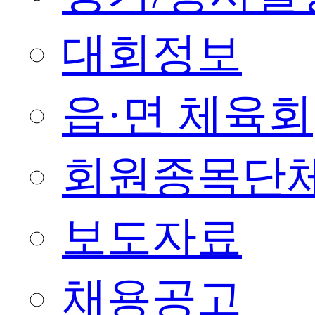
대회정보
읍·면 체육회
회원종목단
보도자료
채용공고