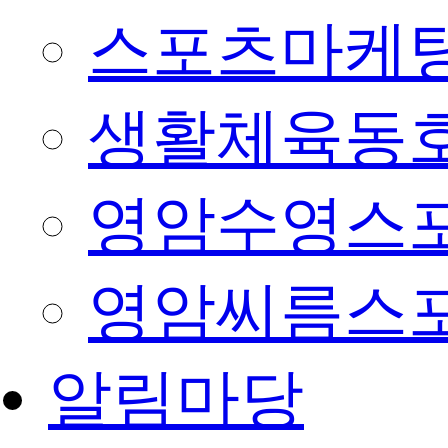
스포츠마케팅
생활체육동
영암수영스
영암씨름스
알림마당