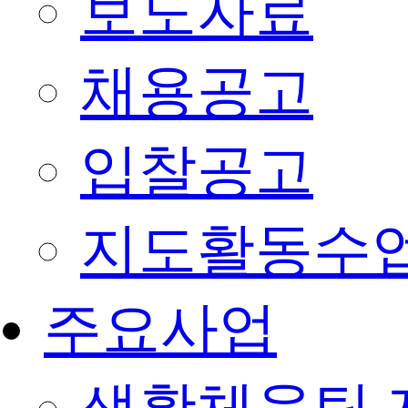
보도자료
채용공고
입찰공고
지도활동수
주요사업