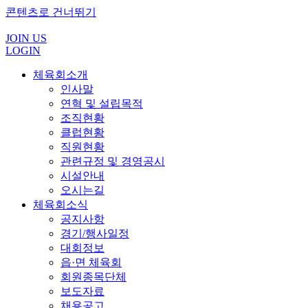
콘텐츠로 건너뛰기
JOIN US
LOGIN
체육회소개
인사말
연혁 및 설립목적
조직현황
클럽현황
직원현황
관련규정 및 경영공시
시설안내
오시는길
체육회소식
공지사항
경기/행사일정
대회정보
읍·면 체육회
회원종목단체
보도자료
채용공고