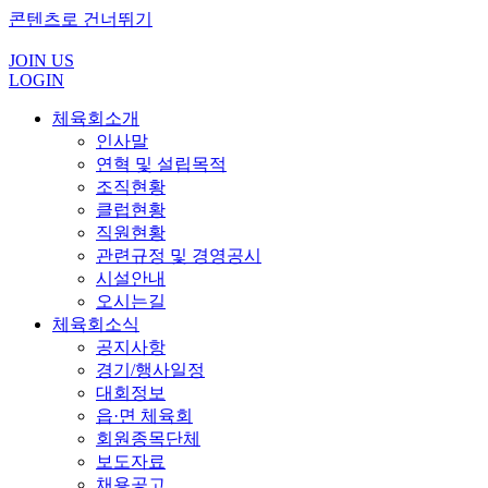
콘텐츠로 건너뛰기
JOIN US
LOGIN
체육회소개
인사말
연혁 및 설립목적
조직현황
클럽현황
직원현황
관련규정 및 경영공시
시설안내
오시는길
체육회소식
공지사항
경기/행사일정
대회정보
읍·면 체육회
회원종목단체
보도자료
채용공고